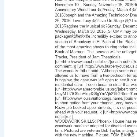
November 10 – Sunday, November 15, 2015Ri
Anniversary World Tour 鈥?Friday, March 4 鈥
2016Joseph and the Amazing Technicolor Dre
26, 2016I Love Lucy 鈥?Live On Stage 鈥?Thu
2015Ragtime the Musical 鈥?Sunday, Dece
Wednesday, March 30, 2016. STOMP may be a
package鈥淲e鈥檙e incredibly excited to anno
season of Broadway in El Paso at The Plaza 
of the most amazing shows touring today incl
Book of Mormon. This season will be unforge
Traxler, President of Jam Theatricals.
[url=http://www.coachoutlet.cc/]coach outlet[/
comment. g [url=http://www.burberryoutlet.us.or
The woman's father said: "Although some com
allowed us to move from a two-bedroom terrac
bungalow, the case was left open to see if our
residential care. It soon became clear that wo
[url=http://www.abercrombie.us.org/]abercrombi
IzgyMTI7IG9ubHkgdG8gYmVjb21lIGRldm91
[url=http://www.louisvuittonbags.name/]louis v
to short notice from your channel, very busy
Razvi pre booked appointments, it s not possib
ahead with your request. k [url=http://www.co
outlet[/url]
WOODWORK SKILLS: Phoenix House has rece
woodwork machine adapted for disabled users
firm. Pictured are veteran Bob Taylor, sitting
with the new machine. Picture: TOM BANKS