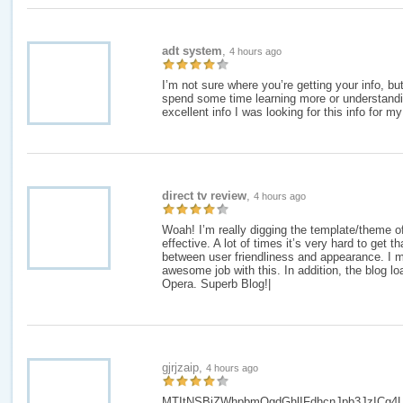
adt system
,
4 hours ago
I’m not sure where you’re getting your info, bu
spend some time learning more or understand
excellent info I was looking for this info for m
direct tv review
,
4 hours ago
Woah! I’m really digging the template/theme of 
effective. A lot of times it’s very hard to get t
between user friendliness and appearance. I 
awesome job with this. In addition, the blog lo
Opera. Superb Blog!|
gjrjzaip,
4 hours ago
MTItNSBiZWhpbmQgdGhlIFdhcnJpb3JzICg4