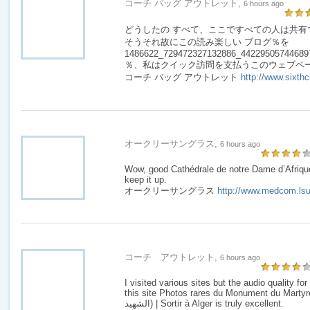
コーチ バッグ アウトレット,
6 hours ago
どうしたの すべて、ここですべての人は共有
そうそれ故にこの読み楽しい ブログ％を
1486622_729472327132886_44229505744689753
％、私はクイック訪問を支払うこのウェブペー
コーチ バッグ アウトレット
http://www.sixth
オークリーサングラス,
6 hours ago
Wow, good Cathédrale de notre Dame d’Afrique
keep it up.
オークリーサングラス
http://www.medcom.lsu
コーチ アウトレット,
6 hours ago
I visited various sites but the audio quality fo
this site Photos rares du Monument du Martyre 
الشهيد) | Sortir à Alger is truly excellent.