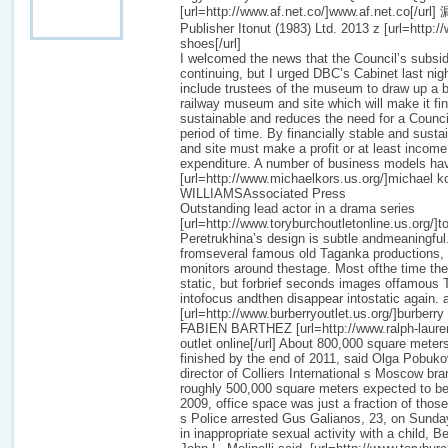
[url=http://www.af.net.co/]www.af.net.co[/url]
Publisher Itonut (1983) Ltd. 2013 z [url=http:
shoes[/url]
I welcomed the news that the Council’s subs
continuing, but I urged DBC’s Cabinet last nigh
include trustees of the museum to draw up a 
railway museum and site which will make it fin
sustainable and reduces the need for a Counci
period of time. By financially stable and sus
and site must make a profit or at least incom
expenditure. A number of business models hav
[url=http://www.michaelkors.us.org/]michael k
WILLIAMSAssociated Press
Outstanding lead actor in a drama series
[url=http://www.toryburchoutletonline.us.org/]to
Peretrukhina’s design is subtle andmeaningfu
fromseveral famous old Taganka productions, 
monitors around thestage. Most ofthe time th
static, but forbrief seconds images offamous
intofocus andthen disappear intostatic again. 
[url=http://www.burberryoutlet.us.org/]burberry o
FABIEN BARTHEZ [url=http://www.ralph-lauren
outlet online[/url] About 800,000 square meter
finished by the end of 2011, said Olga Pobuko
director of Colliers International s Moscow bra
roughly 500,000 square meters expected to be f
2009, office space was just a fraction of those
s Police arrested Gus Galianos, 23, on Sunda
in inappropriate sexual activity with a child,