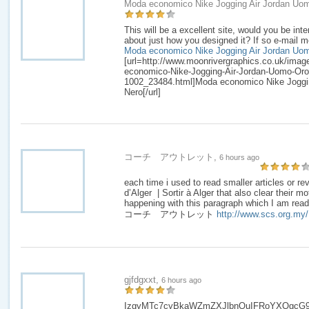
Moda economico Nike Jogging Air Jordan Uo
This will be a excellent site, would you be inte
about just how you designed it? If so e-mail m
Moda economico Nike Jogging Air Jordan Uo
[url=http://www.moonrivergraphics.co.uk/ima
economico-Nike-Jogging-Air-Jordan-Uomo-Oro-
1002_23484.html]Moda economico Nike Joggi
Nero[/url]
コーチ アウトレット,
6 hours ago
each time i used to read smaller articles or re
d’Alger | Sortir à Alger that also clear their mo
happening with this paragraph which I am readi
コーチ アウトレット
http://www.scs.org.my/
gjfdgxxt,
6 hours ago
IzgyMTc7cyBkaWZmZXJlbnQuIFRoYXQgcG9