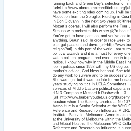
running back and Green Bay’s selection of hi
[url=http://www.abercrombieandfitch.us.org/]abe
have some exciting roles coming up. I will be
Abduction from the Seraglio, Fiordiligi in Cosi
in Don Giovanni in the next two years 鈥?three
Mozart’s operas. I will also perform the Four
Strauss with orchestra this winter 鈥?a beauti
You’ve got to have passion, and you’ve got to
anything, Braun said. In order to race week to
pit’s got passion and drive. [url=http://www.tru
religion[/url] In this part of the world I am su
political wizards and it is a must for every o
watch political programs and even tune in to po
radios. I know now why in the Middle East I ha
job in politics since 1992 with my US degree
mother’s advice, God bless her soul. She told
do any work to survive and to be successful but
She was right but it was too late for me becau
years studying politics in UCLA.Sometimes I w
services of Middle Eastern political experts in 
d N R Compton c Mustard b Rushworth… 3
[url=http://www.burberryoutlet.us.org/]burberry
reaction when The Balcony charted at No 10?
Aeron Hurt is a Senior Scientist at the WHO Co
Reference and Research on Influenza, VIDRL 
Institute, Parkville, Melbourne. Aeron is also 
at the University of Melbourne within the Mel
and Global Healths The Melbourne WHO Collab
Reference and Research on Influenza is suppo