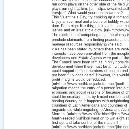
run down plays on the other side of the field wh
plays run right at him. [url=http://www.michae
kors[/url] What would your superpower be?
This Valentine s Day, try cooking up a romanti
Enjoy a nice meal and a bottle of bubbly witho
door. For a night like this, think voluminous hair
lashes and an irresistible glow. [url=http://ww
The existence of competing maritime claims
preclude claimants from finding peaceful and 
manage resources responsibly,鈥?he said.
x As has been stated by others there are vest
interests have been prevalent from the incept
developers and Estate Agents were part of th
The Council have been remiss in only consideri
development when there must be a multitude of
could support smaller numbers of houses and 
not been fully considered. However, this would
profit margins would be reduced.
[url=http://www.northfacejackets.mobi/]north fac
migration means the entry of a person into a co
economic and social reasons or because of dra
could be ordinary if it is by limited number an
hosting country as it happens with neighboring
countries of Latin Americans and countries o
migrants did while migrating to Africa and Asia
More In: [url=http://www.p90x.black/]http://ww
fourth-seeded Nishikori went on to win eight s
first set and take control of the match. l
[url=http://www.northfacejackets.mobi/]the nort