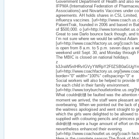
Government Department of Health and also rec
IFPMA (International Federation of Pharmaceu
Associations) and Novartis Vaccines under co
agreements. AH holds shares in CSL Limited, 
influenza vaccines. [url=http://www.coach.us.
PatientTrak, founded in 2006 and based in Bata
of $500,000. o [url=http://www.tomsoutlet.us.or
Great to see Darlo bounce back though, and to
I’m not sure where we would be without Adam 
[url=http://www.coachfactory.us.org/]coach fact
is open from 8 a.m. to 5 p.m. seven days a 
weekend until Sept. 30, and Monday through Fr
The MBIC is closed on national holidays.
z
b3JraW5nIHRvIGVyYWRpY2F0ZSB0aGUgY
[url=http://www.coachfactory.us.org/]www.coach
border="0" width="100%" cellspacing="0" e
Social workers will also be helped to provide t
for each child in their family environment.
[url=http://www.toryburchoutletonline.us.org/]ht
What couldn鈥檛 be faulted was the attention 
moment we arrived, the staff were pleasant an
overbearing. When we pointed out the lack of 
the waitress apologised and went straight to g
which the girls were delighted to be allowed to
supplied with colouring pencils and princess pi
didn鈥檛 require a huge amount of effort on t
nevertheless enhanced their evening.
[url=http://www.coachoutlet.us.org/]coach factor
Here is the complete season:The Book of M