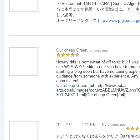
ト Restaurant BAB EL HARA | Sortir à
当に本当にです気難しいと実際に| ユーザー
しい思考。
オークリーサングラス
http://www.ptgkedah.g
Our cheap Green,
5 hours ago
Howdy this is somewhat of off topic but I was 
use WYSIWYG editors or if you have to manua
starting a blog soon but have no coding exper
guidance from someone with experience. Any 
appreciated!
Our cheap Green
[url=http://www.eptas-
arts.co.uk/images/oqruvzABELMNUWZ.php?Ou
300_24021.html]Our cheap Green[/url]
オークリー アウトレット,
5 hours ago
という だけでなくは彼らをクリア Ou faire du sport 