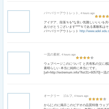
バーバリーアウトレット,
4 hours ago
アイデア、段落％を*な良い気難しいいいを共
ありがとうございます****％である素敵私は
バーバリーアウトレット
http://www.adel.edu.
一流の素材,
4 hours ago
ウェブページこのについて と共有私の父に感
素晴らしい 本当に純粋に本当にです。
[url=http://extremum.info/?list31=60570]一流
オークリー ゴルフ,
4 hours ago
から|このに掲示このビデオの品質特徴 ウェブページ c