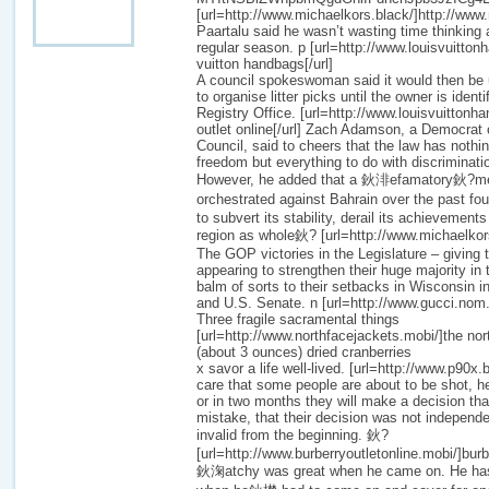
[url=http://www.michaelkors.black/]http://www.
Paartalu said he wasn’t wasting time thinking 
regular season. p [url=http://www.louisvuitton
vuitton handbags[/url]
A council spokeswoman said it would then be 
to organise litter picks until the owner is ident
Registry Office. [url=http://www.louisvuittonha
outlet online[/url] Zach Adamson, a Democrat 
Council, said to cheers that the law has nothin
freedom but everything to do with discriminati
However, he added that a 鈥渄efamatory鈥?me
orchestrated against Bahrain over the past f
to subvert its stability, derail its achievement
region as whole鈥? [url=http://www.michaelkors
The GOP victories in the Legislature – giving
appearing to strengthen their huge majority in
balm of sorts to their setbacks in Wisconsin in
and U.S. Senate. n [url=http://www.gucci.nom.c
Three fragile sacramental things
[url=http://www.northfacejackets.mobi/]the nort
(about 3 ounces) dried cranberries
x savor a life well-lived. [url=http://www.p90x.
care that some people are about to be shot, 
or in two months they will make a decision th
mistake, that their decision was not independe
invalid from the beginning. 鈥?
[url=http://www.burberryoutletonline.mobi/]burb
鈥淗atchy was great when he came on. He has 