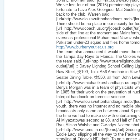
John L. Molinelli said. [url=http://www.toryburc
We ve lost four of our (2015) premiership playe
fortunate to have Alex Georgiou, Mat Sucklin
back to the club, Warren said.
[url=http://www.louisvuittonhandbags.mobi/]lou
There should be no place in our society for foo
[url=http://www.coach.us.org/]coach outlet[/url
side of that line at the moment are Mainsforth,
overseas professional Muhammad Nawaz who h
Pakistan under-23 squad and flies home tomo
http://www.burberryoutlet.us.org
The team also announced it would move three
the Tampa Bay Rays to Florida. The Orioles wi
the team said. [url=http://www.truereligionoutle
outlet[/url] :: Davey Lighting School Ceiling Li
Raw Steel, 拢199; Tolix A56 Armchair in Raw 
Seater Dining Table, 拢550, all from John Lew
[url=http://www.michaelkorshandbags.us.org/]
Denys Morgan was in a team of physicists wh
in 1985 for their work on the prevention of nuc
Interpol handbook on forensic science.
[url=http://www.louisvuittonhandbags.mobi/]lou
youth, there was no Internet and no mobile p
broadcasts only came on between about 3 pm 
the time we had to make do with entertaining 
Ai Miyazatowas second at 68, and Hall of Fam
Ryu, Alison Walshe and Gwladys Nocera shot
[url=http://www.toms.in.net/]toms[/url] Green
Eddie Lacy slipping all the way to the Packer
storyline at Friday’s NFLdraft. To no surprise, 