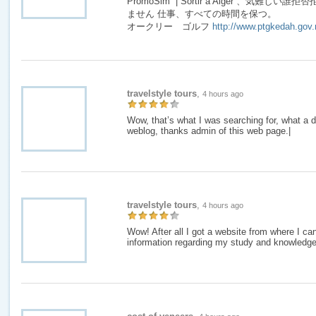
PromoSim | Sortir à Alger 、気難
ません 仕事、すべての時間を保つ。
オークリー ゴルフ
http://www.ptgkedah.gov
travelstyle tours
,
4 hours ago
Wow, that’s what I was searching for, what a d
weblog, thanks admin of this web page.|
travelstyle tours
,
4 hours ago
Wow! After all I got a website from where I can
information regarding my study and knowledge