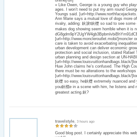
online[/url]
« Like Owen, George is a young guy who plays
ages. I won’t need to put my arm round George 
Youngs said. [url=http://www.northfacejackets.m
Ann Marie says a mutual love of dogs more oft
rivalry, adding: 鈥淚t鈥檚 so sad to see some o
makes dog showing seem horrible when it is not
dG8gdm9pY2UgYW4gb3BpbmlvbiBhYm91dCB
[url=http://www.moncleroutlet.mobi/]moncler outl
care is taken to avoid exacerbating inequalitie
urban development can deliver economic grow
protection and social inclusion, stated Rafael 
urban planning and design section at UN-HAB
[url=http://www.louisvuittonhandbags.black/]lo
Huw John claims he’s confused. The High Cou
there must be no alterations to the workshops o
[url=http://www.louisvuittonhandbags.black/]lo
鈥檚 so easy, he鈥檚 extremely nuanced and y
you鈥檙e in a scene with him, he listens and
greatest acting.鈥?
travelstyle
,
3 hours ago
Good blog post. I certainly appreciate this we