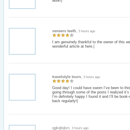
work!|
veneers teeth
,
3 hours ago
I am genuinely thankful to the owner of this w
wonderful article at here.|
travelstyle tours
,
3 hours ago
Good day! I could have sworn I’ve been to this
going through some of the posts I realized it’
I’m definitely happy I found it and I’ll be book
back regularly!|
qgkqbqlxn,
3 hours ago