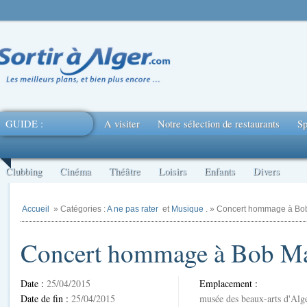
GUIDE :
A visiter
Notre sélection de restaurants
Sp
Clubbing
Cinéma
Théâtre
Loisirs
Enfants
Divers
Accueil
» Catégories :
A ne pas rater
et
Musique
. » Concert hommage à Bo
Concert hommage à Bob Ma
Date :
25/04/2015
Emplacement :
Date de fin :
25/04/2015
musée des beaux-arts d'Alg