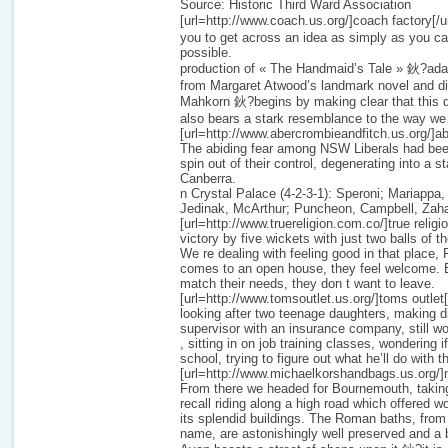
Source: Historic Third Ward Association
[url=http://www.coach.us.org/]coach factory[/
you to get across an idea as simply as you ca
possible.
production of « The Handmaid’s Tale » 鈥?ada
from Margaret Atwood’s landmark novel and d
Mahkorn 鈥?begins by making clear that this dy
also bears a stark resemblance to the way we 
[url=http://www.abercrombieandfitch.us.org/]ab
The abiding fear among NSW Liberals had been
spin out of their control, degenerating into a s
Canberra.
n Crystal Palace (4-2-3-1): Speroni; Mariappa
Jedinak, McArthur; Puncheon, Campbell, Zaha
[url=http://www.truereligion.com.co/]true religi
victory by five wickets with just two balls of 
We re dealing with feeling good in that place,
comes to an open house, they feel welcome. E
match their needs, they don t want to leave.
[url=http://www.tomsoutlet.us.org/]toms outlet
looking after two teenage daughters, making di
supervisor with an insurance company, still wo
, sitting in on job training classes, wondering 
school, trying to figure out what he’ll do with the
[url=http://www.michaelkorshandbags.us.org/]mi
From there we headed for Bournemouth, taking
recall riding along a high road which offered 
its splendid buildings. The Roman baths, from
name, are astonishingly well preserved and a 