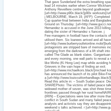
That gave Sunderland the extra breathing space
lead 14 minutes earlier when Connor Wickha
Anthony Reveillere centre beyond goalkeeper
[url=http://www.p90x.black/]p90x workouts[/url
j MELBOURNE, March 19, (AFP): Completed s
Cup quarter-final between India and Banglades
Ground on Thursday: [url=http://www.gucci.nom.
Hernandez is accused in the June 2013 killin
dating the sister of Hernandez s fiancee. j
Few managers in football have the contacts
utilised them. Six loanees arrived and all have 
[url=http://www.burberryoutletonline.mobi/]burber
protagonists are stripped bare of memories incl
emerging from the darkness of a lift shaft int
called The Glade as blank slates. Gargantuan
and every morning, one wall parts to revea
like Minho (Ki Hong Lee) map while avoiding h
Grievers in the vain hope of finding an exit.
[url=http://www.michaelkors.black/]michael kor
has announced the launch of its pilot Bike-F
a [url=http://www.louisvuittonhandbags.black/]lo
Read this article in: – South Sudan peace: De
SHAREPhoto: The victims of failed peace talk
widowed mother of seven, was shot three tim
frontlines passed through her rural homeNAIR
(IRIN) – Expectations were low after more than
conflict in South Sudan and many failed peac
analysts and activists say they are disappointe
weekend s talks achieved. r [url=http://www.g