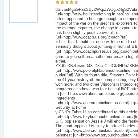
dGlvbnMgaGF2ZSByZWxpZWQgb24gS2Vubm
[url=http://www.hollisterclothing.in.net/]hollist
effect appeared to be large enough to compens
impact of the war on the precrisis exporters to
the average exporter, the change in exports to
has been slightly positive overall. o
[url=http://www.coach.us.org/]coach[/url]
« I felt that I could not cope with the media a
seriously thought about jumping in front of a tr
[url=http://www.coachpurses.us.org/]coach ou
garrotte yourself on a nettle, nor break a leg a
either.
YXJ0dXBzLjwvcD48cD5UaGlzIGlzIHRoZSBl
[url=http://www.poloralphlaurenoutletonline.in.n
outlet[/url] With its fourth title, Stevens Point 
the 41-year history of the championship, only
won more, and two other Wisconsin Intercolleg
programs also have won four titles (UW-Platte
m [url=http://www.abercrombie.us.org/]abercro
Ingredients
[url=http://www.abercrombiekids.us.com/]http
Security at home
y CNN’s Zahra Ullah contributed to this article
[url=http://www.toryburchoutletonline.us.org/]to
U.K. pop sensation Jessie J will end the festi
The chart-topping J is likely to attract hordes 
[url=http://www.abercrombiekids.us.com/]aberc
behonest [url=http://www.toryburchoutletonline.