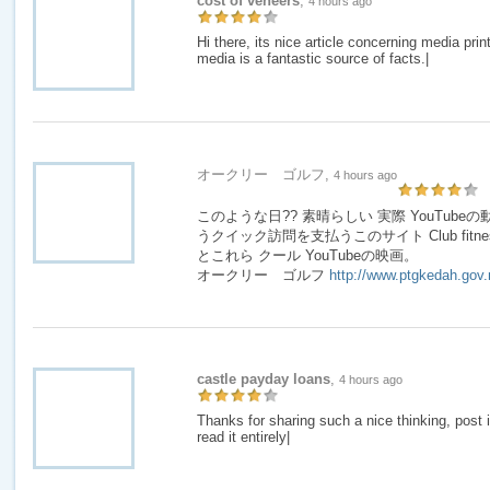
cost of veneers
,
4 hours ago
Hi there, its nice article concerning media print
media is a fantastic source of facts.|
オークリー ゴルフ,
4 hours ago
このような日?? 素晴らしい 実際 YouTub
うクイック訪問を支払うこのサイト Club fitness Amaz
とこれら クール YouTubeの映画。
オークリー ゴルフ
http://www.ptgkedah.gov
castle payday loans
,
4 hours ago
Thanks for sharing such a nice thinking, post 
read it entirely|