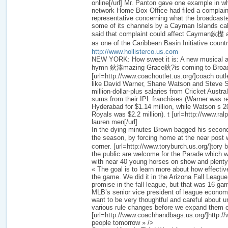
online[/url] Mr. Panton gave one example in w
network Home Box Office had filed a complaint
representative concerning what the broadcaste
some of its channels by a Cayman Islands cab
said that complaint could affect Cayman鈥檚 a
as one of the Caribbean Basin Initiative count
http://www.hollisterco.us.com
NEW YORK: How sweet it is: A new musical a
hymn 鈥淎mazing Grace鈥?is coming to Broa
[url=http://www.coachoutlet.us.org/]coach outle
like David Warner, Shane Watson and Steve Sm
million-dollar-plus salaries from Cricket Austra
sums from their IPL franchises (Warner was r
Hyderabad for $1.14 million, while Watson s 2
Royals was $2.2 million). t [url=http://www.ral
lauren men[/url]
In the dying minutes Brown bagged his second 
the season, by forcing home at the near pos
corner. [url=http://www.toryburch.us.org/]tory 
the public are welcome for the Parade which w
with near 40 young horses on show and plenty o
« The goal is to learn more about how effective
the game. We did it in the Arizona Fall League
promise in the fall league, but that was 16 ga
MLB’s senior vice president of league econom
want to be very thoughtful and careful about u
various rule changes before we expand them 
[url=http://www.coachhandbags.us.org/]http:/
people tomorrow » />