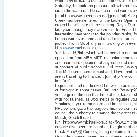
when he鈥檚 had to come on and cover for one 
Saturday, he took the pressure off with me ha
did in the warm-up! He came on and won eve
[url=http://www.gucci.nom.co/]gucci[/url] Star
Creek has been entered for the Ladies Open ra
ground he will take all the beating. Royal Deal
last year, though may swerve this for Friars H
interesting new recruit to the pointing ranks, f
he has won over three and a half miles so this 
jockey, Fionn McSharry is improving with ever
http://www.michaelkors.black
Yet Jones鈥?bill, which will be heard in commi
opposition from MEA-MFT, the union represent
and a die-hard opponent of any school choice bi
supporters of public schools. [url=http://www.g
The Melbourne nurse’s husband, Dave, and the
aren’t travelling to France. t [url=http://www.
kors[/url]
Expectant mothers booked her well in advanc
or fortnight in some cases. [url=http://www.p90
you’re going through that time of life, ladies, s
with hot flushes, as wool helps to regulate yo
Similarly, if you’re pregnant and hot at night, 
NFL owners gave the league’s finance comm
council the authority to change the tax status
March, Goodell said.
[url=http://www.michaelkors.black/]www.michae
anyone else seen, or heard of, the ghost of a
Black Man鈥檚 Corners, luring motorists to the
Once the season began, he continued to displa