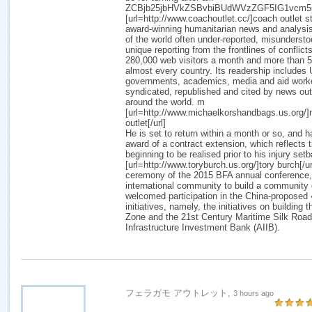
ZCBjb25jbHVkZSBvbiBUdWVzZGF5IG1vcm
[url=http://www.coachoutlet.cc/]coach outlet sto
award-winning humanitarian news and analysis
of the world often under-reported, misunderstoo
unique reporting from the frontlines of conflict
280,000 web visitors a month and more than 5
almost every country. Its readership includes
governments, academics, media and aid workers
syndicated, republished and cited by news out
around the world. m
[url=http://www.michaelkorshandbags.us.org/
outlet[/url]
He is set to return within a month or so, and 
award of a contract extension, which reflects 
beginning to be realised prior to his injury set
[url=http://www.toryburch.us.org/]tory burch[/u
ceremony of the 2015 BFA annual conference, 
international community to build a communit
welcomed participation in the China-proposed
initiatives, namely, the initiatives on buildin
Zone and the 21st Century Maritime Silk Road,
Infrastructure Investment Bank (AIIB).
フェラガモ アウトレット,
3 hours ago