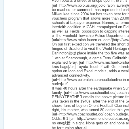
Avon boasts a street of shops upon it 鈥?it is 
[url=http://www.polo.us.org/]polo ralph lauren[/
be reached for comment, has represented part 
Milwaukee since 2004 but has taken heat for h
vouchers program that allows more than 20,000
schools at taxpayer expense. Barnes, a former
interfaith coalition MICAH, campaigned on Fie
as well as Fields’ opposition to capping intere
e The Freehold Township Police Department 
[url=http://www.ralph-lauren.eu.com/]http://www
On our first expedition we travelled the short 
fringes of Bradford to visit the World Heritage s
Darlington鈥檚 place inside the top five was
1 win at Scarborough, a game Terry Galbraith 
explained Gray. [url=http://www.michaelkorsh
kros bags[/url] Toyota Touch 2 with Go, stan
option on Icon and Excel models, adds a wealt
advanced connectivity.
[url=http://www.poloralphlaurenoutletonline.in.n
outlet[/url]
It was 48 hours after the earthquake when Su
family. [url=http://www.coachoutlet.cc/]coach
PENNYFEATHER emails the above picture fro
was taken in the 1940s, after the end of the 
shows fans of Leyton Orient Football Club inclu
right, his mother, who turned 80 earlier this yea
[url=http://www.coachoutlet.cc/]coach outlet[/u
Odds: 9-1 [url=http://www.moncleroutlet.us.org
no one鈥檚 in sight. None gets on and none al
be for turning after all.