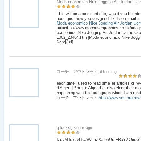
Moda economico Nike Jogging Air Jordan Uo
This will be a excellent site, would you be inte
about just how you designed it? If so e-mail m
Moda economico Nike Jogging Air Jordan Uo
[url=http://www.moonrivergraphics.co.uk/ima
economico-Nike-Jogging-Air-Jordan-Uomo-Oro-
1002_23484.html]Moda economico Nike Joggi
Nero[/url]
コーチ アウトレット,
6 hours ago
each time i used to read smaller articles or re
d’Alger | Sortir à Alger that also clear their mo
happening with this paragraph which I am readi
コーチ アウトレット
http://www.scs.org.my/
gjfdgxxt,
6 hours ago
IzgyMTc7cyBkaWZmZXJlbnQuIFRoYXQgcG9