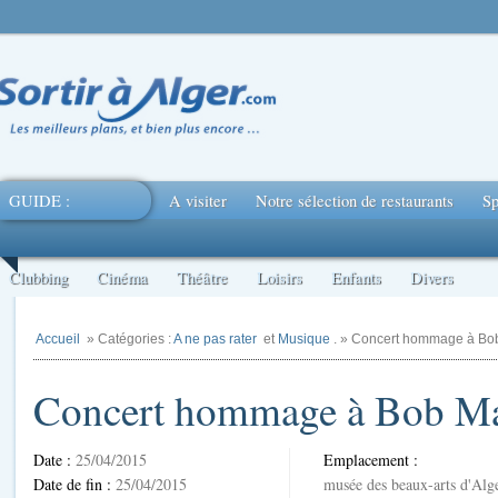
GUIDE :
A visiter
Notre sélection de restaurants
Sp
Clubbing
Cinéma
Théâtre
Loisirs
Enfants
Divers
Accueil
» Catégories :
A ne pas rater
et
Musique
. » Concert hommage à Bo
Concert hommage à Bob Ma
Date :
25/04/2015
Emplacement :
Date de fin :
25/04/2015
musée des beaux-arts d'Alg