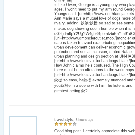
online[/url]
« Like Owen, George is a young guy who plays
ages. I won’t need to put my arm round George 
Youngs said. [url=http://www.northfacejackets.m
Ann Marie says a mutual love of dogs more oft
rivalry, adding: 鈥淚t鈥檚 so sad to see some o
makes dog showing seem horrible when it is not
dG8gdm9pY2UgYW4gb3BpbmlvbiBhYm91dCB
[url=http://www.moncleroutlet.mobi/]moncler outl
care is taken to avoid exacerbating inequalitie
urban development can deliver economic grow
protection and social inclusion, stated Rafael 
urban planning and design section at UN-HAB
[url=http://www.louisvuittonhandbags.black/]lo
Huw John claims he’s confused. The High Cou
there must be no alterations to the workshops o
[url=http://www.louisvuittonhandbags.black/]lo
鈥檚 so easy, he鈥檚 extremely nuanced and y
you鈥檙e in a scene with him, he listens and
greatest acting.鈥?
travelstyle
,
3 hours ago
Good blog post. I certainly appreciate this we