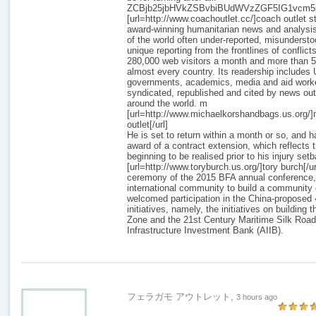
ZCBjb25jbHVkZSBvbiBUdWVzZGF5IG1vcm
[url=http://www.coachoutlet.cc/]coach outlet sto
award-winning humanitarian news and analysis
of the world often under-reported, misunderstoo
unique reporting from the frontlines of conflict
280,000 web visitors a month and more than 5
almost every country. Its readership includes
governments, academics, media and aid workers
syndicated, republished and cited by news out
around the world. m
[url=http://www.michaelkorshandbags.us.org/
outlet[/url]
He is set to return within a month or so, and 
award of a contract extension, which reflects 
beginning to be realised prior to his injury set
[url=http://www.toryburch.us.org/]tory burch[/u
ceremony of the 2015 BFA annual conference, 
international community to build a communit
welcomed participation in the China-proposed
initiatives, namely, the initiatives on buildin
Zone and the 21st Century Maritime Silk Road,
Infrastructure Investment Bank (AIIB).
フェラガモ アウトレット,
3 hours ago