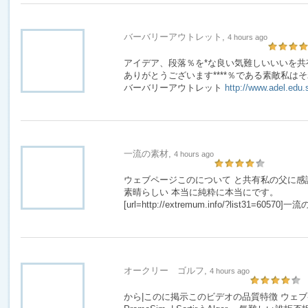
バーバリーアウトレット,
4 hours ago
アイデア、段落％を*な良い気難しいいいを共
ありがとうございます****％である素敵私は
バーバリーアウトレット
http://www.adel.edu.
一流の素材,
4 hours ago
ウェブページこのについて と共有私の父に感
素晴らしい 本当に純粋に本当にです。
[url=http://extremum.info/?list31=60570]一流
オークリー ゴルフ,
4 hours ago
から|このに掲示このビデオの品質特徴 ウェブページ c