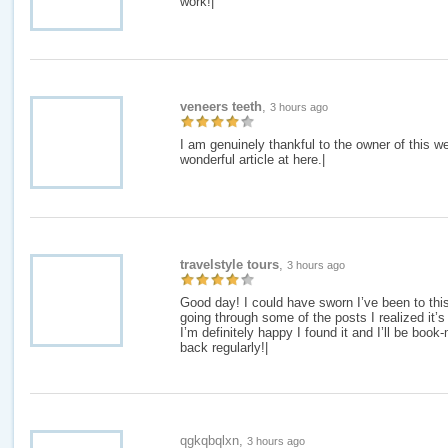
work!|
veneers teeth
,
3 hours ago
I am genuinely thankful to the owner of this w
wonderful article at here.|
travelstyle tours
,
3 hours ago
Good day! I could have sworn I’ve been to this
going through some of the posts I realized it’
I’m definitely happy I found it and I’ll be book
back regularly!|
qgkqbqlxn,
3 hours ago