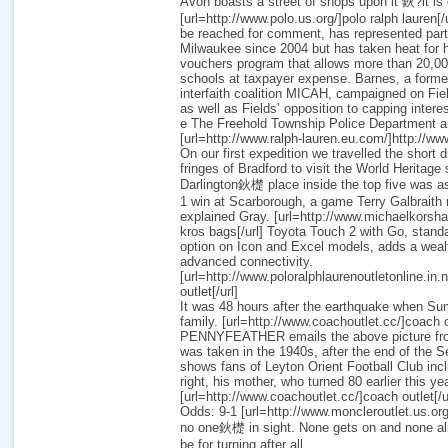
Avon boasts a street of shops upon it 鈥?it is 
[url=http://www.polo.us.org/]polo ralph lauren[/
be reached for comment, has represented part 
Milwaukee since 2004 but has taken heat for h
vouchers program that allows more than 20,000
schools at taxpayer expense. Barnes, a former
interfaith coalition MICAH, campaigned on Fie
as well as Fields’ opposition to capping intere
e The Freehold Township Police Department 
[url=http://www.ralph-lauren.eu.com/]http://www
On our first expedition we travelled the short 
fringes of Bradford to visit the World Heritage s
Darlington鈥檚 place inside the top five was
1 win at Scarborough, a game Terry Galbraith 
explained Gray. [url=http://www.michaelkorsh
kros bags[/url] Toyota Touch 2 with Go, stan
option on Icon and Excel models, adds a wealt
advanced connectivity.
[url=http://www.poloralphlaurenoutletonline.in.n
outlet[/url]
It was 48 hours after the earthquake when Su
family. [url=http://www.coachoutlet.cc/]coach
PENNYFEATHER emails the above picture fro
was taken in the 1940s, after the end of the 
shows fans of Leyton Orient Football Club inclu
right, his mother, who turned 80 earlier this yea
[url=http://www.coachoutlet.cc/]coach outlet[/u
Odds: 9-1 [url=http://www.moncleroutlet.us.org
no one鈥檚 in sight. None gets on and none al
be for turning after all.