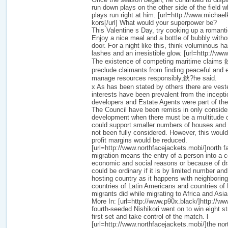
run down plays on the other side of the field wh
plays run right at him. [url=http://www.michae
kors[/url] What would your superpower be?
This Valentine s Day, try cooking up a romanti
Enjoy a nice meal and a bottle of bubbly witho
door. For a night like this, think voluminous hair
lashes and an irresistible glow. [url=http://ww
The existence of competing maritime claims
preclude claimants from finding peaceful and 
manage resources responsibly,鈥?he said.
x As has been stated by others there are vest
interests have been prevalent from the incept
developers and Estate Agents were part of th
The Council have been remiss in only consideri
development when there must be a multitude of
could support smaller numbers of houses and 
not been fully considered. However, this would
profit margins would be reduced.
[url=http://www.northfacejackets.mobi/]north fac
migration means the entry of a person into a co
economic and social reasons or because of dra
could be ordinary if it is by limited number an
hosting country as it happens with neighboring
countries of Latin Americans and countries o
migrants did while migrating to Africa and Asia
More In: [url=http://www.p90x.black/]http://ww
fourth-seeded Nishikori went on to win eight s
first set and take control of the match. l
[url=http://www.northfacejackets.mobi/]the nort