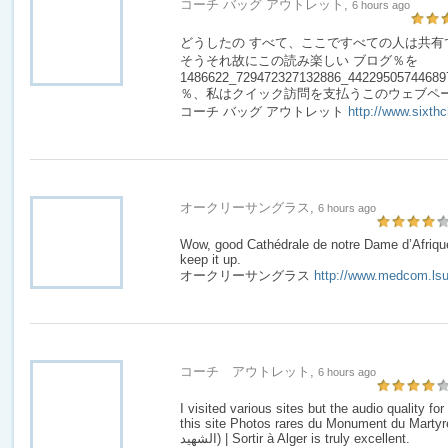
コーチ バッグ アウトレット,
6 hours ago
どうしたの すべて、ここですべての人は共有
そうそれ故にこの読み楽しい ブログ％を
1486622_729472327132886_44229505744689753
％、私はクイック訪問を支払うこのウェブペー
コーチ バッグ アウトレット
http://www.sixth
オークリーサングラス,
6 hours ago
Wow, good Cathédrale de notre Dame d’Afrique
keep it up.
オークリーサングラス
http://www.medcom.lsu
コーチ アウトレット,
6 hours ago
I visited various sites but the audio quality fo
this site Photos rares du Monument du Martyre 
الشهيد) | Sortir à Alger is truly excellent.