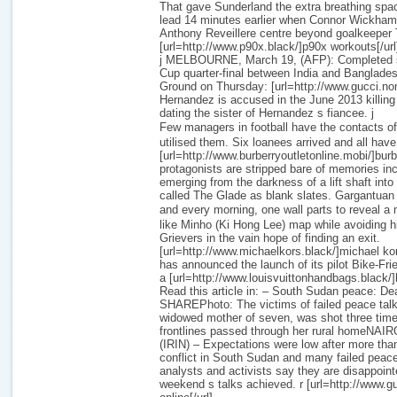
That gave Sunderland the extra breathing space
lead 14 minutes earlier when Connor Wickha
Anthony Reveillere centre beyond goalkeeper
[url=http://www.p90x.black/]p90x workouts[/url
j MELBOURNE, March 19, (AFP): Completed s
Cup quarter-final between India and Banglades
Ground on Thursday: [url=http://www.gucci.nom.
Hernandez is accused in the June 2013 killin
dating the sister of Hernandez s fiancee. j
Few managers in football have the contacts
utilised them. Six loanees arrived and all have 
[url=http://www.burberryoutletonline.mobi/]burber
protagonists are stripped bare of memories incl
emerging from the darkness of a lift shaft int
called The Glade as blank slates. Gargantuan
and every morning, one wall parts to revea
like Minho (Ki Hong Lee) map while avoiding h
Grievers in the vain hope of finding an exit.
[url=http://www.michaelkors.black/]michael kor
has announced the launch of its pilot Bike-F
a [url=http://www.louisvuittonhandbags.black/]lo
Read this article in: – South Sudan peace: De
SHAREPhoto: The victims of failed peace talk
widowed mother of seven, was shot three tim
frontlines passed through her rural homeNAIR
(IRIN) – Expectations were low after more than
conflict in South Sudan and many failed peac
analysts and activists say they are disappointe
weekend s talks achieved. r [url=http://www.g