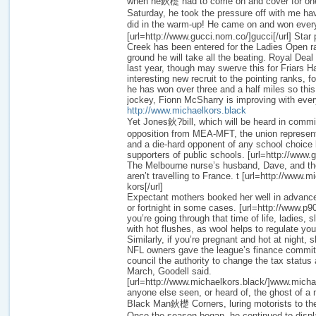
when he鈥檚 had to come on and cover for one 
Saturday, he took the pressure off with me ha
did in the warm-up! He came on and won eve
[url=http://www.gucci.nom.co/]gucci[/url] Star
Creek has been entered for the Ladies Open ra
ground he will take all the beating. Royal Deal
last year, though may swerve this for Friars H
interesting new recruit to the pointing ranks, f
he has won over three and a half miles so this 
jockey, Fionn McSharry is improving with ever
http://www.michaelkors.black
Yet Jones鈥?bill, which will be heard in commi
opposition from MEA-MFT, the union represent
and a die-hard opponent of any school choice bi
supporters of public schools. [url=http://www.g
The Melbourne nurse’s husband, Dave, and the
aren’t travelling to France. t [url=http://www.
kors[/url]
Expectant mothers booked her well in advanc
or fortnight in some cases. [url=http://www.p90
you’re going through that time of life, ladies, s
with hot flushes, as wool helps to regulate yo
Similarly, if you’re pregnant and hot at night, 
NFL owners gave the league’s finance comm
council the authority to change the tax status
March, Goodell said.
[url=http://www.michaelkors.black/]www.michae
anyone else seen, or heard of, the ghost of a
Black Man鈥檚 Corners, luring motorists to the
Once the season began, he continued to displa