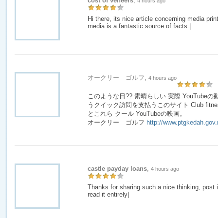
cost of veneers
,
4 hours ago
Hi there, its nice article concerning media print
media is a fantastic source of facts.|
オークリー ゴルフ,
4 hours ago
このような日?? 素晴らしい 実際 YouTub
うクイック訪問を支払うこのサイト Club fitness Amaz
とこれら クール YouTubeの映画。
オークリー ゴルフ
http://www.ptgkedah.gov
castle payday loans
,
4 hours ago
Thanks for sharing such a nice thinking, post 
read it entirely|