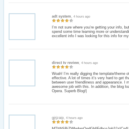
adt system
,
4 hours ago
I’m not sure where you’re getting your info, bu
spend some time learning more or understand
excellent info I was looking for this info for m
direct tv review
,
4 hours ago
Woah! I’m really digging the template/theme of 
effective. A lot of times it’s very hard to get t
between user friendliness and appearance. I 
awesome job with this. In addition, the blog lo
Opera. Superb Blog!|
gjrjzaip,
4 hours ago
MTItNSBiZWhpbmQgdGhlIFdhcnJpb3JzICg4