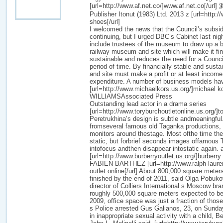
[url=http://www.af.net.co/]www.af.net.co[/url]
Publisher Itonut (1983) Ltd. 2013 z [url=http:
shoes[/url]
I welcomed the news that the Council’s subs
continuing, but I urged DBC’s Cabinet last nigh
include trustees of the museum to draw up a 
railway museum and site which will make it fin
sustainable and reduces the need for a Counci
period of time. By financially stable and sus
and site must make a profit or at least incom
expenditure. A number of business models hav
[url=http://www.michaelkors.us.org/]michael k
WILLIAMSAssociated Press
Outstanding lead actor in a drama series
[url=http://www.toryburchoutletonline.us.org/]to
Peretrukhina’s design is subtle andmeaningfu
fromseveral famous old Taganka productions, 
monitors around thestage. Most ofthe time th
static, but forbrief seconds images offamous
intofocus andthen disappear intostatic again. 
[url=http://www.burberryoutlet.us.org/]burberry o
FABIEN BARTHEZ [url=http://www.ralph-lauren
outlet online[/url] About 800,000 square meter
finished by the end of 2011, said Olga Pobuko
director of Colliers International s Moscow bra
roughly 500,000 square meters expected to be f
2009, office space was just a fraction of those
s Police arrested Gus Galianos, 23, on Sunda
in inappropriate sexual activity with a child,