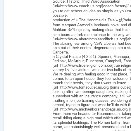
Source: Historic Third Ward Association
[url=http://www.coach.us.org/]coach factory[/
you to get across an idea as simply as you ca
possible.
production of « The Handmaid’s Tale » 鈥?ada
from Margaret Atwood’s landmark novel and d
Mahkorn 鈥?begins by making clear that this dy
also bears a stark resemblance to the way we 
[url=http://www.abercrombieandfitch.us.org/]ab
The abiding fear among NSW Liberals had been
spin out of their control, degenerating into a s
Canberra.
n Crystal Palace (4-2-3-1): Speroni; Mariappa
Jedinak, McArthur; Puncheon, Campbell, Zaha
[url=http://www.truereligion.com.co/]true religi
victory by five wickets with just two balls of 
We re dealing with feeling good in that place,
comes to an open house, they feel welcome. E
match their needs, they don t want to leave.
[url=http://www.tomsoutlet.us.org/]toms outlet
looking after two teenage daughters, making di
supervisor with an insurance company, still wo
, sitting in on job training classes, wondering 
school, trying to figure out what he’ll do with the
[url=http://www.michaelkorshandbags.us.org/]mi
From there we headed for Bournemouth, taking
recall riding along a high road which offered 
its splendid buildings. The Roman baths, from
name, are astonishingly well preserved and a 