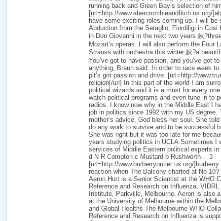
running back and Green Bay’s selection of hi
[url=http://www.abercrombieandfitch.us.org/]abe
have some exciting roles coming up. I will be
Abduction from the Seraglio, Fiordiligi in Cosi
in Don Giovanni in the next two years 鈥?three
Mozart’s operas. I will also perform the Four
Strauss with orchestra this winter 鈥?a beauti
You’ve got to have passion, and you’ve got to
anything, Braun said. In order to race week to
pit’s got passion and drive. [url=http://www.tru
religion[/url] In this part of the world I am su
political wizards and it is a must for every o
watch political programs and even tune in to po
radios. I know now why in the Middle East I ha
job in politics since 1992 with my US degree
mother’s advice, God bless her soul. She told
do any work to survive and to be successful but
She was right but it was too late for me becau
years studying politics in UCLA.Sometimes I w
services of Middle Eastern political experts in 
d N R Compton c Mustard b Rushworth… 3
[url=http://www.burberryoutlet.us.org/]burberry
reaction when The Balcony charted at No 10?
Aeron Hurt is a Senior Scientist at the WHO Co
Reference and Research on Influenza, VIDRL 
Institute, Parkville, Melbourne. Aeron is also 
at the University of Melbourne within the Mel
and Global Healths The Melbourne WHO Collab
Reference and Research on Influenza is suppo