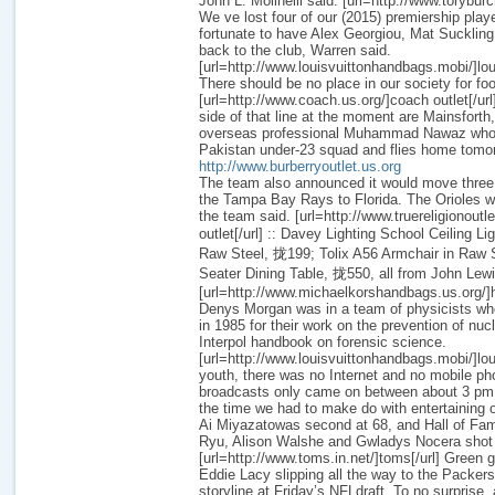
John L. Molinelli said. [url=http://www.toryburc
We ve lost four of our (2015) premiership playe
fortunate to have Alex Georgiou, Mat Sucklin
back to the club, Warren said.
[url=http://www.louisvuittonhandbags.mobi/]lou
There should be no place in our society for foo
[url=http://www.coach.us.org/]coach outlet[/url
side of that line at the moment are Mainsforth,
overseas professional Muhammad Nawaz who h
Pakistan under-23 squad and flies home tomo
http://www.burberryoutlet.us.org
The team also announced it would move three
the Tampa Bay Rays to Florida. The Orioles wi
the team said. [url=http://www.truereligionoutle
outlet[/url] :: Davey Lighting School Ceiling Li
Raw Steel, 拢199; Tolix A56 Armchair in Raw 
Seater Dining Table, 拢550, all from John Lew
[url=http://www.michaelkorshandbags.us.org/]
Denys Morgan was in a team of physicists wh
in 1985 for their work on the prevention of nuc
Interpol handbook on forensic science.
[url=http://www.louisvuittonhandbags.mobi/]lou
youth, there was no Internet and no mobile p
broadcasts only came on between about 3 pm 
the time we had to make do with entertaining 
Ai Miyazatowas second at 68, and Hall of Fam
Ryu, Alison Walshe and Gwladys Nocera shot
[url=http://www.toms.in.net/]toms[/url] Green
Eddie Lacy slipping all the way to the Packer
storyline at Friday’s NFLdraft. To no surprise, 