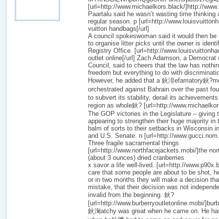
[url=http://www.michaelkors.black/]http://www.
Paartalu said he wasn’t wasting time thinking 
regular season. p [url=http://www.louisvuitton
vuitton handbags[/url]
A council spokeswoman said it would then be 
to organise litter picks until the owner is ident
Registry Office. [url=http://www.louisvuittonha
outlet online[/url] Zach Adamson, a Democrat 
Council, said to cheers that the law has nothin
freedom but everything to do with discriminati
However, he added that a 鈥渄efamatory鈥?me
orchestrated against Bahrain over the past f
to subvert its stability, derail its achievement
region as whole鈥? [url=http://www.michaelkors
The GOP victories in the Legislature – giving
appearing to strengthen their huge majority in
balm of sorts to their setbacks in Wisconsin in
and U.S. Senate. n [url=http://www.gucci.nom.c
Three fragile sacramental things
[url=http://www.northfacejackets.mobi/]the nort
(about 3 ounces) dried cranberries
x savor a life well-lived. [url=http://www.p90x.
care that some people are about to be shot, 
or in two months they will make a decision th
mistake, that their decision was not independe
invalid from the beginning. 鈥?
[url=http://www.burberryoutletonline.mobi/]burb
鈥淗atchy was great when he came on. He has 