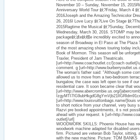
November 10 – Sunday, November 15, 2015Ri
Anniversary World Tour 鈥?Friday, March 4 鈥
2016Joseph and the Amazing Technicolor Dre
26, 2016I Love Lucy 鈥?Live On Stage 鈥?Thu
2015Ragtime the Musical 鈥?Sunday, Dece
Wednesday, March 30, 2016. STOMP may be a
package鈥淲e鈥檙e incredibly excited to anno
season of Broadway in El Paso at The Plaza 
of the most amazing shows touring today incl
Book of Mormon. This season will be unforge
Traxler, President of Jam Theatricals.
[url=http://www.coachoutlet.cc/]coach outlet[/
comment. g [url=http://www.burberryoutlet.us.or
The woman's father said: "Although some com
allowed us to move from a two-bedroom terrac
bungalow, the case was left open to see if our
residential care. It soon became clear that wo
[url=http://www.abercrombie.us.org/]abercrombi
IzgyMTI7IG9ubHkgdG8gYmVjb21lIGRldm91
[url=http://www.louisvuittonbags.name/]louis v
to short notice from your channel, very busy
Razvi pre booked appointments, it s not possib
ahead with your request. k [url=http://www.co
outlet[/url]
WOODWORK SKILLS: Phoenix House has rece
woodwork machine adapted for disabled users
firm. Pictured are veteran Bob Taylor, sitting
with the new machine. Picture: TOM BANKS