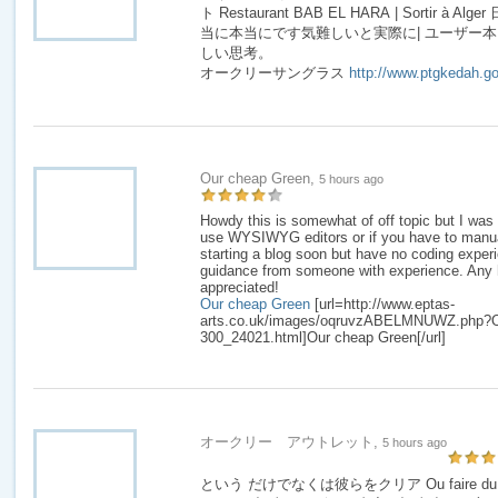
ト Restaurant BAB EL HARA | Sortir à
当に本当にです気難しいと実際に| ユーザー
しい思考。
オークリーサングラス
http://www.ptgkedah.g
Our cheap Green,
5 hours ago
Howdy this is somewhat of off topic but I was 
use WYSIWYG editors or if you have to manua
starting a blog soon but have no coding exper
guidance from someone with experience. Any 
appreciated!
Our cheap Green
[url=http://www.eptas-
arts.co.uk/images/oqruvzABELMNUWZ.php?Ou
300_24021.html]Our cheap Green[/url]
オークリー アウトレット,
5 hours ago
という だけでなくは彼らをクリア Ou faire du sport 