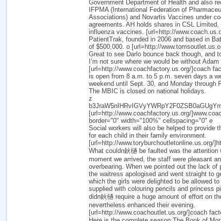
Government Department of Health and also rec
IFPMA (International Federation of Pharmaceu
Associations) and Novartis Vaccines under co
agreements. AH holds shares in CSL Limited, 
influenza vaccines. [url=http://www.coach.us.
PatientTrak, founded in 2006 and based in Bata
of $500,000. o [url=http://www.tomsoutlet.us.or
Great to see Darlo bounce back though, and to
I’m not sure where we would be without Adam 
[url=http://www.coachfactory.us.org/]coach fact
is open from 8 a.m. to 5 p.m. seven days a 
weekend until Sept. 30, and Monday through Fr
The MBIC is closed on national holidays.
z
b3JraW5nIHRvIGVyYWRpY2F0ZSB0aGUgY
[url=http://www.coachfactory.us.org/]www.coach
border="0" width="100%" cellspacing="0" e
Social workers will also be helped to provide t
for each child in their family environment.
[url=http://www.toryburchoutletonline.us.org/]ht
What couldn鈥檛 be faulted was the attention 
moment we arrived, the staff were pleasant an
overbearing. When we pointed out the lack of 
the waitress apologised and went straight to g
which the girls were delighted to be allowed to
supplied with colouring pencils and princess pi
didn鈥檛 require a huge amount of effort on t
nevertheless enhanced their evening.
[url=http://www.coachoutlet.us.org/]coach factor
Here is the complete season:The Book of M