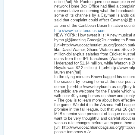
online[/url] Mr. Panton gave one example in w
network Home Box Office had filed a complaint
representative concerning what the broadcaste
some of its channels by a Cayman Islands cab
said that complaint could affect Cayman鈥檚 a
as one of the Caribbean Basin Initiative count
http://www.hollisterco.us.com
NEW YORK: How sweet it is: A new musical a
hymn 鈥淎mazing Grace鈥?is coming to Broa
[url=http://www.coachoutlet.us.org/]coach outle
like David Warner, Shane Watson and Steve Sm
million-dollar-plus salaries from Cricket Austra
sums from their IPL franchises (Warner was r
Hyderabad for $1.14 million, while Watson s 2
Royals was $2.2 million). t [url=http://www.ral
lauren men[/url]
In the dying minutes Brown bagged his second 
the season, by forcing home at the near pos
corner. [url=http://www.toryburch.us.org/]tory 
the public are welcome for the Parade which w
with near 40 young horses on show and plenty o
« The goal is to learn more about how effective
the game. We did it in the Arizona Fall League
promise in the fall league, but that was 16 ga
MLB’s senior vice president of league econom
want to be very thoughtful and careful about u
various rule changes before we expand them 
[url=http://www.coachhandbags.us.org/]http:/
people tomorrow » />