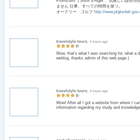
PromoSim | Sortir à Alger 、気難
ません 仕事、すべての時間を保つ。
オークリー ゴルフ
http://www.ptgkedah.gov
travelstyle tours
,
4 hours ago
Wow, that’s what I was searching for, what a d
weblog, thanks admin of this web page.|
travelstyle tours
,
4 hours ago
Wow! After all I got a website from where I can
information regarding my study and knowledge