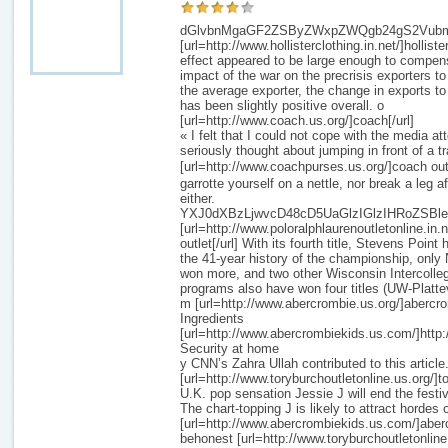
dGlvbnMgaGF2ZSByZWxpZWQgb24gS2Vubm
[url=http://www.hollisterclothing.in.net/]hollist
effect appeared to be large enough to compens
impact of the war on the precrisis exporters to
the average exporter, the change in exports to
has been slightly positive overall. o
[url=http://www.coach.us.org/]coach[/url]
« I felt that I could not cope with the media a
seriously thought about jumping in front of a tr
[url=http://www.coachpurses.us.org/]coach ou
garrotte yourself on a nettle, nor break a leg a
either.
YXJ0dXBzLjwvcD48cD5UaGlzIGlzIHRoZSBl
[url=http://www.poloralphlaurenoutletonline.in.n
outlet[/url] With its fourth title, Stevens Point 
the 41-year history of the championship, only
won more, and two other Wisconsin Intercolleg
programs also have won four titles (UW-Platte
m [url=http://www.abercrombie.us.org/]abercro
Ingredients
[url=http://www.abercrombiekids.us.com/]http
Security at home
y CNN’s Zahra Ullah contributed to this article
[url=http://www.toryburchoutletonline.us.org/]to
U.K. pop sensation Jessie J will end the festi
The chart-topping J is likely to attract hordes 
[url=http://www.abercrombiekids.us.com/]aberc
behonest [url=http://www.toryburchoutletonline.