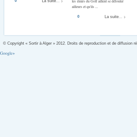
0
La suite...
les émirs du Golf aillent se défouler
ailleurs et qu'ils ...
0
La suite...
© Copyright « Sortir à Alger » 2012. Droits de reproduction et de diffusion r
Google+