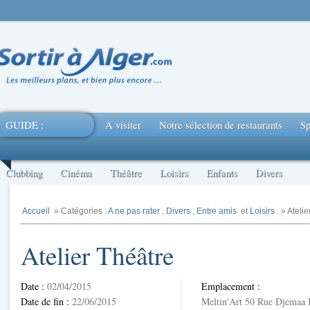
GUIDE :
A visiter
Notre sélection de restaurants
Sp
Clubbing
Cinéma
Théâtre
Loisirs
Enfants
Divers
Accueil
» Catégories :
A ne pas rater
,
Divers
,
Entre amis
et
Loisirs
. » Ateli
Atelier Théâtre
Date :
02/04/2015
Emplacement :
Date de fin :
22/06/2015
Meltin'Art 50 Rue Djemaa 