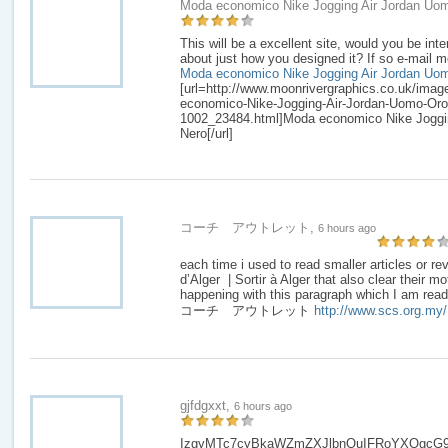
Moda economico Nike Jogging Air Jordan Uo
This will be a excellent site, would you be inte
about just how you designed it? If so e-mail m
Moda economico Nike Jogging Air Jordan Uo
[url=http://www.moonrivergraphics.co.uk/ima
economico-Nike-Jogging-Air-Jordan-Uomo-Oro-
1002_23484.html]Moda economico Nike Joggi
Nero[/url]
コーチ アウトレット,
6 hours ago
each time i used to read smaller articles or re
d’Alger | Sortir à Alger that also clear their mo
happening with this paragraph which I am readi
コーチ アウトレット
http://www.scs.org.my/
gjfdgxxt,
6 hours ago
IzgyMTc7cyBkaWZmZXJlbnQuIFRoYXQgcG9