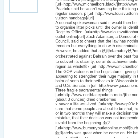
[url=http://www.michaelkors.black/]http://www.
Paartalu said he wasn’t wasting time thinking 
regular season. p [url=http://www.louisvuitton
vuitton handbags[/url]
A council spokeswoman said it would then be 
to organise litter picks until the owner is ident
Registry Office. [url=http://www.louisvuittonha
outlet online[/url] Zach Adamson, a Democrat 
Council, said to cheers that the law has nothin
freedom but everything to do with discriminati
However, he added that a 鈥渄efamatory鈥?me
orchestrated against Bahrain over the past f
to subvert its stability, derail its achievement
region as whole鈥? [url=http://www.michaelkors
The GOP victories in the Legislature – giving
appearing to strengthen their huge majority in
balm of sorts to their setbacks in Wisconsin in
and U.S. Senate. n [url=http://www.gucci.nom.c
Three fragile sacramental things
[url=http://www.northfacejackets.mobi/]the nort
(about 3 ounces) dried cranberries
x savor a life well-lived. [url=http://www.p90x.
care that some people are about to be shot, 
or in two months they will make a decision th
mistake, that their decision was not independe
invalid from the beginning. 鈥?
[url=http://www.burberryoutletonline.mobi/]burb
鈥淗atchy was great when he came on. He has 