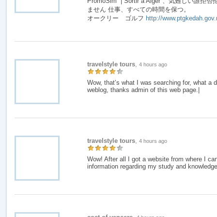
PromoSim | Sortir à Alger 、気難
ません 仕事、すべての時間を保つ。
オークリー ゴルフ
http://www.ptgkedah.gov
travelstyle tours
,
4 hours ago
Wow, that’s what I was searching for, what a d
weblog, thanks admin of this web page.|
travelstyle tours
,
4 hours ago
Wow! After all I got a website from where I can
information regarding my study and knowledge