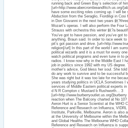
running back and Green Bay’s selection of hi
[url=http://www.abercrombieandfitch.us.org/]abe
have some exciting roles coming up. I will be
Abduction from the Seraglio, Fiordiligi in Cosi
in Don Giovanni in the next two years 鈥?three
Mozart’s operas. I will also perform the Four
Strauss with orchestra this winter 鈥?a beauti
You’ve got to have passion, and you’ve got to
anything, Braun said. In order to race week to
pit’s got passion and drive. [url=http://www.tru
religion[/url] In this part of the world I am su
political wizards and it is a must for every o
watch political programs and even tune in to po
radios. I know now why in the Middle East I ha
job in politics since 1992 with my US degree
mother’s advice, God bless her soul. She told
do any work to survive and to be successful but
She was right but it was too late for me becau
years studying politics in UCLA.Sometimes I w
services of Middle Eastern political experts in 
d N R Compton c Mustard b Rushworth… 3
[url=http://www.burberryoutlet.us.org/]burberry
reaction when The Balcony charted at No 10?
Aeron Hurt is a Senior Scientist at the WHO Co
Reference and Research on Influenza, VIDRL 
Institute, Parkville, Melbourne. Aeron is also 
at the University of Melbourne within the Mel
and Global Healths The Melbourne WHO Collab
Reference and Research on Influenza is suppo