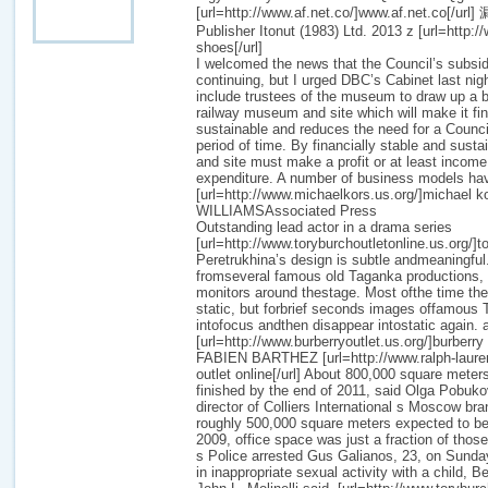
[url=http://www.af.net.co/]www.af.net.co[/url]
Publisher Itonut (1983) Ltd. 2013 z [url=http:
shoes[/url]
I welcomed the news that the Council’s subs
continuing, but I urged DBC’s Cabinet last nigh
include trustees of the museum to draw up a 
railway museum and site which will make it fin
sustainable and reduces the need for a Counci
period of time. By financially stable and sus
and site must make a profit or at least incom
expenditure. A number of business models hav
[url=http://www.michaelkors.us.org/]michael k
WILLIAMSAssociated Press
Outstanding lead actor in a drama series
[url=http://www.toryburchoutletonline.us.org/]to
Peretrukhina’s design is subtle andmeaningfu
fromseveral famous old Taganka productions, 
monitors around thestage. Most ofthe time th
static, but forbrief seconds images offamous
intofocus andthen disappear intostatic again. 
[url=http://www.burberryoutlet.us.org/]burberry o
FABIEN BARTHEZ [url=http://www.ralph-lauren
outlet online[/url] About 800,000 square meter
finished by the end of 2011, said Olga Pobuko
director of Colliers International s Moscow bra
roughly 500,000 square meters expected to be f
2009, office space was just a fraction of those
s Police arrested Gus Galianos, 23, on Sunda
in inappropriate sexual activity with a child,