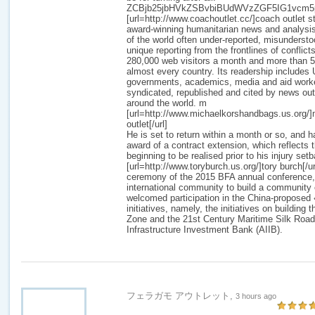
ZCBjb25jbHVkZSBvbiBUdWVzZGF5IG1vcm
[url=http://www.coachoutlet.cc/]coach outlet sto
award-winning humanitarian news and analysis
of the world often under-reported, misunderstoo
unique reporting from the frontlines of conflict
280,000 web visitors a month and more than 5
almost every country. Its readership includes
governments, academics, media and aid workers
syndicated, republished and cited by news out
around the world. m
[url=http://www.michaelkorshandbags.us.org/
outlet[/url]
He is set to return within a month or so, and 
award of a contract extension, which reflects 
beginning to be realised prior to his injury set
[url=http://www.toryburch.us.org/]tory burch[/u
ceremony of the 2015 BFA annual conference, 
international community to build a communit
welcomed participation in the China-proposed
initiatives, namely, the initiatives on buildin
Zone and the 21st Century Maritime Silk Road,
Infrastructure Investment Bank (AIIB).
フェラガモ アウトレット,
3 hours ago