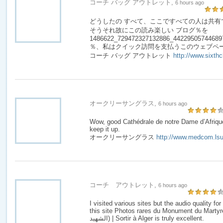
コーチ バッグ アウトレット,
6 hours ago
どうしたの すべて、ここですべての人は共有
そうそれ故にこの読み楽しい ブログ％を
1486622_729472327132886_44229505744689753
％、私はクイック訪問を支払うこのウェブペー
コーチ バッグ アウトレット
http://www.sixth
オークリーサングラス,
6 hours ago
Wow, good Cathédrale de notre Dame d’Afrique
keep it up.
オークリーサングラス
http://www.medcom.lsu
コーチ アウトレット,
6 hours ago
I visited various sites but the audio quality fo
this site Photos rares du Monument du Martyre 
الشهيد) | Sortir à Alger is truly excellent.