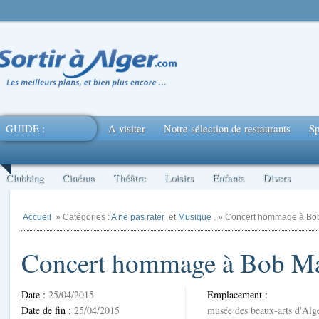
GUIDE :
A visiter
Notre sélection de restaurants
Sp
Clubbing
Cinéma
Théâtre
Loisirs
Enfants
Divers
Accueil
» Catégories :
A ne pas rater
et
Musique
. » Concert hommage à Bo
Concert hommage à Bob Ma
Date :
25/04/2015
Emplacement :
Date de fin :
25/04/2015
musée des beaux-arts d'Alg