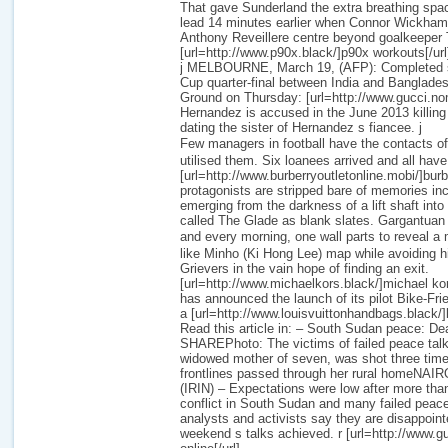
That gave Sunderland the extra breathing space
lead 14 minutes earlier when Connor Wickha
Anthony Reveillere centre beyond goalkeeper
[url=http://www.p90x.black/]p90x workouts[/url
j MELBOURNE, March 19, (AFP): Completed s
Cup quarter-final between India and Banglades
Ground on Thursday: [url=http://www.gucci.nom.
Hernandez is accused in the June 2013 killin
dating the sister of Hernandez s fiancee. j
Few managers in football have the contacts
utilised them. Six loanees arrived and all have 
[url=http://www.burberryoutletonline.mobi/]burber
protagonists are stripped bare of memories incl
emerging from the darkness of a lift shaft int
called The Glade as blank slates. Gargantuan
and every morning, one wall parts to revea
like Minho (Ki Hong Lee) map while avoiding h
Grievers in the vain hope of finding an exit.
[url=http://www.michaelkors.black/]michael kor
has announced the launch of its pilot Bike-F
a [url=http://www.louisvuittonhandbags.black/]lo
Read this article in: – South Sudan peace: De
SHAREPhoto: The victims of failed peace talk
widowed mother of seven, was shot three tim
frontlines passed through her rural homeNAIR
(IRIN) – Expectations were low after more than
conflict in South Sudan and many failed peac
analysts and activists say they are disappointe
weekend s talks achieved. r [url=http://www.g