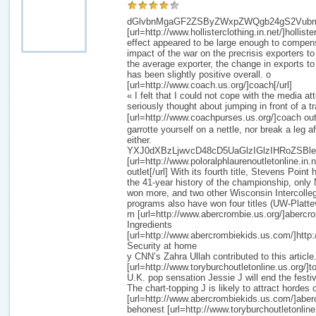
dGlvbnMgaGF2ZSByZWxpZWQgb24gS2Vubm
[url=http://www.hollisterclothing.in.net/]hollist
effect appeared to be large enough to compens
impact of the war on the precrisis exporters to
the average exporter, the change in exports to
has been slightly positive overall. o
[url=http://www.coach.us.org/]coach[/url]
« I felt that I could not cope with the media a
seriously thought about jumping in front of a tr
[url=http://www.coachpurses.us.org/]coach ou
garrotte yourself on a nettle, nor break a leg a
either.
YXJ0dXBzLjwvcD48cD5UaGlzIGlzIHRoZSBl
[url=http://www.poloralphlaurenoutletonline.in.n
outlet[/url] With its fourth title, Stevens Point 
the 41-year history of the championship, only
won more, and two other Wisconsin Intercolleg
programs also have won four titles (UW-Platte
m [url=http://www.abercrombie.us.org/]abercro
Ingredients
[url=http://www.abercrombiekids.us.com/]http
Security at home
y CNN’s Zahra Ullah contributed to this article
[url=http://www.toryburchoutletonline.us.org/]to
U.K. pop sensation Jessie J will end the festi
The chart-topping J is likely to attract hordes 
[url=http://www.abercrombiekids.us.com/]aberc
behonest [url=http://www.toryburchoutletonline.