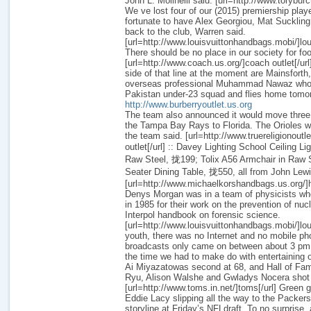
John L. Molinelli said. [url=http://www.toryburc
We ve lost four of our (2015) premiership playe
fortunate to have Alex Georgiou, Mat Sucklin
back to the club, Warren said.
[url=http://www.louisvuittonhandbags.mobi/]lou
There should be no place in our society for foo
[url=http://www.coach.us.org/]coach outlet[/url
side of that line at the moment are Mainsforth,
overseas professional Muhammad Nawaz who h
Pakistan under-23 squad and flies home tomo
http://www.burberryoutlet.us.org
The team also announced it would move three
the Tampa Bay Rays to Florida. The Orioles wi
the team said. [url=http://www.truereligionoutle
outlet[/url] :: Davey Lighting School Ceiling Li
Raw Steel, 拢199; Tolix A56 Armchair in Raw 
Seater Dining Table, 拢550, all from John Lew
[url=http://www.michaelkorshandbags.us.org/]
Denys Morgan was in a team of physicists wh
in 1985 for their work on the prevention of nuc
Interpol handbook on forensic science.
[url=http://www.louisvuittonhandbags.mobi/]lou
youth, there was no Internet and no mobile p
broadcasts only came on between about 3 pm 
the time we had to make do with entertaining 
Ai Miyazatowas second at 68, and Hall of Fam
Ryu, Alison Walshe and Gwladys Nocera shot
[url=http://www.toms.in.net/]toms[/url] Green
Eddie Lacy slipping all the way to the Packer
storyline at Friday’s NFLdraft. To no surprise, 