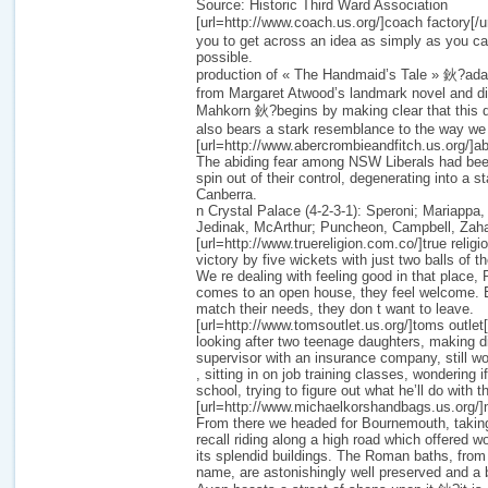
Source: Historic Third Ward Association
[url=http://www.coach.us.org/]coach factory[/
you to get across an idea as simply as you ca
possible.
production of « The Handmaid’s Tale » 鈥?ada
from Margaret Atwood’s landmark novel and d
Mahkorn 鈥?begins by making clear that this dy
also bears a stark resemblance to the way we 
[url=http://www.abercrombieandfitch.us.org/]ab
The abiding fear among NSW Liberals had been
spin out of their control, degenerating into a s
Canberra.
n Crystal Palace (4-2-3-1): Speroni; Mariappa
Jedinak, McArthur; Puncheon, Campbell, Zaha
[url=http://www.truereligion.com.co/]true religi
victory by five wickets with just two balls of 
We re dealing with feeling good in that place,
comes to an open house, they feel welcome. E
match their needs, they don t want to leave.
[url=http://www.tomsoutlet.us.org/]toms outlet
looking after two teenage daughters, making di
supervisor with an insurance company, still wo
, sitting in on job training classes, wondering 
school, trying to figure out what he’ll do with the
[url=http://www.michaelkorshandbags.us.org/]mi
From there we headed for Bournemouth, taking
recall riding along a high road which offered 
its splendid buildings. The Roman baths, from
name, are astonishingly well preserved and a 