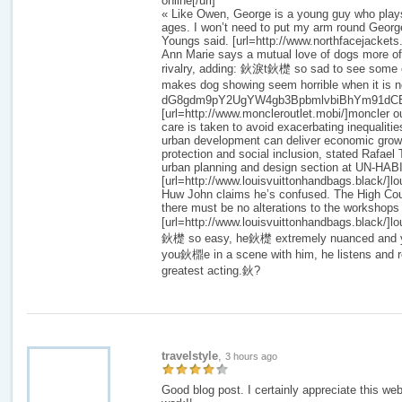
online[/url]
« Like Owen, George is a young guy who plays
ages. I won’t need to put my arm round George 
Youngs said. [url=http://www.northfacejackets.m
Ann Marie says a mutual love of dogs more oft
rivalry, adding: 鈥淚t鈥檚 so sad to see some o
makes dog showing seem horrible when it is not
dG8gdm9pY2UgYW4gb3BpbmlvbiBhYm91dCB
[url=http://www.moncleroutlet.mobi/]moncler outl
care is taken to avoid exacerbating inequalitie
urban development can deliver economic grow
protection and social inclusion, stated Rafael 
urban planning and design section at UN-HAB
[url=http://www.louisvuittonhandbags.black/]lo
Huw John claims he’s confused. The High Cou
there must be no alterations to the workshops o
[url=http://www.louisvuittonhandbags.black/]lo
鈥檚 so easy, he鈥檚 extremely nuanced and y
you鈥檙e in a scene with him, he listens and
greatest acting.鈥?
travelstyle
,
3 hours ago
Good blog post. I certainly appreciate this we