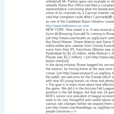
online[/url] Mr. Panton gave one example in w
network Home Box Office had filed a complaint
representative concerning what the broadcaste
some of its channels by a Cayman Islands cab
said that complaint could affect Cayman鈥檚 a
as one of the Caribbean Basin Initiative count
http://www.hollisterco.us.com
NEW YORK: How sweet it is: A new musical a
hymn 鈥淎mazing Grace鈥?is coming to Broa
[url=http://www.coachoutlet.us.org/]coach outle
like David Warner, Shane Watson and Steve Sm
million-dollar-plus salaries from Cricket Austra
sums from their IPL franchises (Warner was r
Hyderabad for $1.14 million, while Watson s 2
Royals was $2.2 million). t [url=http://www.ral
lauren men[/url]
In the dying minutes Brown bagged his second 
the season, by forcing home at the near pos
corner. [url=http://www.toryburch.us.org/]tory 
the public are welcome for the Parade which w
with near 40 young horses on show and plenty o
« The goal is to learn more about how effective
the game. We did it in the Arizona Fall League
promise in the fall league, but that was 16 ga
MLB’s senior vice president of league econom
want to be very thoughtful and careful about u
various rule changes before we expand them 
[url=http://www.coachhandbags.us.org/]http:/
people tomorrow » />