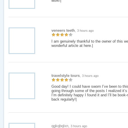
work!|
veneers teeth
,
3 hours ago
I am genuinely thankful to the owner of this w
wonderful article at here.|
travelstyle tours
,
3 hours ago
Good day! I could have sworn I’ve been to this
going through some of the posts I realized it’
I’m definitely happy I found it and I’ll be book
back regularly!|
qgkqbqlxn,
3 hours ago