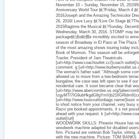
November 10 – Sunday, November 15, 2015Ri
Anniversary World Tour 鈥?Friday, March 4 鈥
2016Joseph and the Amazing Technicolor Dre
26, 2016I Love Lucy 鈥?Live On Stage 鈥?Thu
2015Ragtime the Musical 鈥?Sunday, Dece
Wednesday, March 30, 2016. STOMP may be a
package鈥淲e鈥檙e incredibly excited to anno
season of Broadway in El Paso at The Plaza 
of the most amazing shows touring today incl
Book of Mormon. This season will be unforge
Traxler, President of Jam Theatricals.
[url=http://www.coachoutlet.cc/]coach outlet[/
comment. g [url=http://www.burberryoutlet.us.or
The woman's father said: "Although some com
allowed us to move from a two-bedroom terrac
bungalow, the case was left open to see if our
residential care. It soon became clear that wo
[url=http://www.abercrombie.us.org/]abercrombi
IzgyMTI7IG9ubHkgdG8gYmVjb21lIGRldm91
[url=http://www.louisvuittonbags.name/]louis v
to short notice from your channel, very busy
Razvi pre booked appointments, it s not possib
ahead with your request. k [url=http://www.co
outlet[/url]
WOODWORK SKILLS: Phoenix House has rece
woodwork machine adapted for disabled users
firm. Pictured are veteran Bob Taylor, sitting
with the new machine. Picture: TOM BANKS