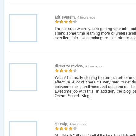
adt system
,
4 hours ago
I’m not sure where you’re getting your info, bu
spend some time learning more or understand
excellent info I was looking for this info for m
direct tv review
,
4 hours ago
Woah! I’m really digging the template/theme of 
effective. A lot of times it’s very hard to get t
between user friendliness and appearance. I 
awesome job with this. In addition, the blog lo
Opera. Superb Blog!|
gjrjzaip,
4 hours ago
MTItNSBiZWhpbmQgdGhlIFdhcnJpb3JzICg4