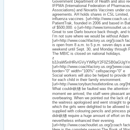
Government Department of Health and also rec
IFPMA (International Federation of Pharmaceu
Associations) and Novartis Vaccines under co
agreements. AH holds shares in CSL Limited, 
influenza vaccines. [url=http://www.coach.us.
PatientTrak, founded in 2006 and based in Bata
of $500,000. o [url=http://www.tomsoutlet.us.or
Great to see Darlo bounce back though, and to
I’m not sure where we would be without Adam 
[url=http://www.coachfactory.us.org/]coach fact
is open from 8 a.m. to 5 p.m. seven days a 
weekend until Sept. 30, and Monday through Fr
The MBIC is closed on national holidays.
z
b3JraW5nIHRvIGVyYWRpY2F0ZSB0aGUgY
[url=http://www.coachfactory.us.org/]www.coach
border="0" width="100%" cellspacing="0" e
Social workers will also be helped to provide t
for each child in their family environment.
[url=http://www.toryburchoutletonline.us.org/]ht
What couldn鈥檛 be faulted was the attention 
moment we arrived, the staff were pleasant an
overbearing. When we pointed out the lack of 
the waitress apologised and went straight to g
which the girls were delighted to be allowed to
supplied with colouring pencils and princess pi
didn鈥檛 require a huge amount of effort on t
nevertheless enhanced their evening.
[url=http://www.coachoutlet.us.org/]coach factor
Here is the complete season:The Book of M