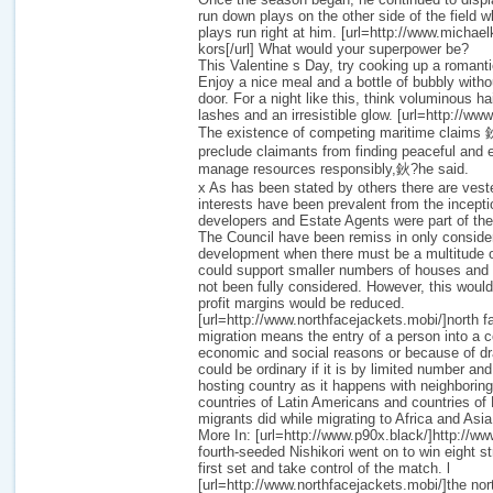
run down plays on the other side of the field wh
plays run right at him. [url=http://www.michae
kors[/url] What would your superpower be?
This Valentine s Day, try cooking up a romanti
Enjoy a nice meal and a bottle of bubbly witho
door. For a night like this, think voluminous hair
lashes and an irresistible glow. [url=http://ww
The existence of competing maritime claims
preclude claimants from finding peaceful and 
manage resources responsibly,鈥?he said.
x As has been stated by others there are vest
interests have been prevalent from the incept
developers and Estate Agents were part of th
The Council have been remiss in only consideri
development when there must be a multitude of
could support smaller numbers of houses and 
not been fully considered. However, this would
profit margins would be reduced.
[url=http://www.northfacejackets.mobi/]north fac
migration means the entry of a person into a co
economic and social reasons or because of dra
could be ordinary if it is by limited number an
hosting country as it happens with neighboring
countries of Latin Americans and countries o
migrants did while migrating to Africa and Asia
More In: [url=http://www.p90x.black/]http://ww
fourth-seeded Nishikori went on to win eight s
first set and take control of the match. l
[url=http://www.northfacejackets.mobi/]the nort