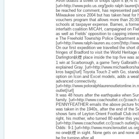
Avon boasts a street of shops upon it 鈥?it is 
[url=http://www.polo.us.org/]polo ralph lauren[/
be reached for comment, has represented part 
Milwaukee since 2004 but has taken heat for h
vouchers program that allows more than 20,000
schools at taxpayer expense. Barnes, a former
interfaith coalition MICAH, campaigned on Fie
as well as Fields’ opposition to capping intere
e The Freehold Township Police Department 
[url=http://www.ralph-lauren.eu.com/]http://www
On our first expedition we travelled the short 
fringes of Bradford to visit the World Heritage s
Darlington鈥檚 place inside the top five was
1 win at Scarborough, a game Terry Galbraith 
explained Gray. [url=http://www.michaelkorsh
kros bags[/url] Toyota Touch 2 with Go, stan
option on Icon and Excel models, adds a wealt
advanced connectivity.
[url=http://www.poloralphlaurenoutletonline.in.n
outlet[/url]
It was 48 hours after the earthquake when Su
family. [url=http://www.coachoutlet.cc/]coach
PENNYFEATHER emails the above picture fro
was taken in the 1940s, after the end of the 
shows fans of Leyton Orient Football Club inclu
right, his mother, who turned 80 earlier this yea
[url=http://www.coachoutlet.cc/]coach outlet[/u
Odds: 9-1 [url=http://www.moncleroutlet.us.org
no one鈥檚 in sight. None gets on and none al
be for turning after all.