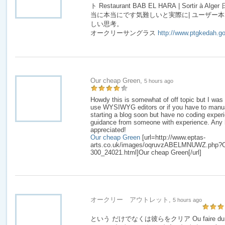
ト Restaurant BAB EL HARA | Sortir à
当に本当にです気難しいと実際に| ユーザー
しい思考。
オークリーサングラス
http://www.ptgkedah.g
Our cheap Green,
5 hours ago
Howdy this is somewhat of off topic but I was 
use WYSIWYG editors or if you have to manua
starting a blog soon but have no coding exper
guidance from someone with experience. Any 
appreciated!
Our cheap Green
[url=http://www.eptas-
arts.co.uk/images/oqruvzABELMNUWZ.php?Ou
300_24021.html]Our cheap Green[/url]
オークリー アウトレット,
5 hours ago
という だけでなくは彼らをクリア Ou faire du sport 