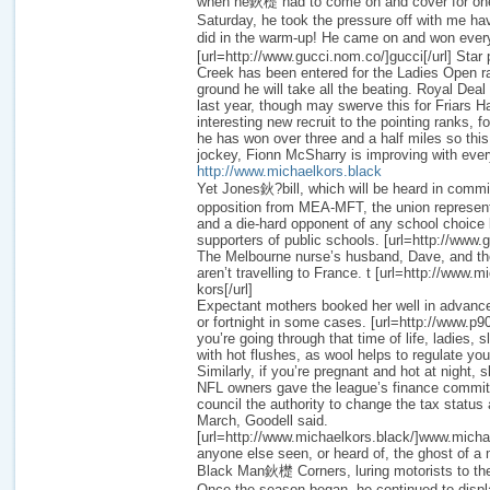
when he鈥檚 had to come on and cover for one 
Saturday, he took the pressure off with me ha
did in the warm-up! He came on and won eve
[url=http://www.gucci.nom.co/]gucci[/url] Star
Creek has been entered for the Ladies Open ra
ground he will take all the beating. Royal Deal
last year, though may swerve this for Friars H
interesting new recruit to the pointing ranks, f
he has won over three and a half miles so this 
jockey, Fionn McSharry is improving with ever
http://www.michaelkors.black
Yet Jones鈥?bill, which will be heard in commi
opposition from MEA-MFT, the union represent
and a die-hard opponent of any school choice bi
supporters of public schools. [url=http://www.g
The Melbourne nurse’s husband, Dave, and the
aren’t travelling to France. t [url=http://www.
kors[/url]
Expectant mothers booked her well in advanc
or fortnight in some cases. [url=http://www.p90
you’re going through that time of life, ladies, s
with hot flushes, as wool helps to regulate yo
Similarly, if you’re pregnant and hot at night, 
NFL owners gave the league’s finance comm
council the authority to change the tax status
March, Goodell said.
[url=http://www.michaelkors.black/]www.michae
anyone else seen, or heard of, the ghost of a
Black Man鈥檚 Corners, luring motorists to the
Once the season began, he continued to displa