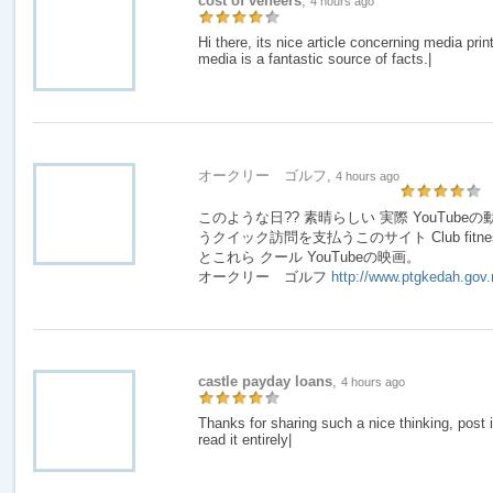
cost of veneers
,
4 hours ago
Hi there, its nice article concerning media print
media is a fantastic source of facts.|
オークリー ゴルフ,
4 hours ago
このような日?? 素晴らしい 実際 YouTub
うクイック訪問を支払うこのサイト Club fitness Amaz
とこれら クール YouTubeの映画。
オークリー ゴルフ
http://www.ptgkedah.gov
castle payday loans
,
4 hours ago
Thanks for sharing such a nice thinking, post 
read it entirely|