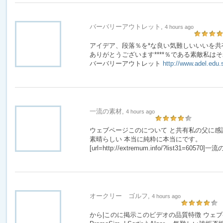
バーバリーアウトレット,
4 hours ago
アイデア、段落％を*な良い気難しいいいを共
ありがとうございます****％である素敵私は
バーバリーアウトレット
http://www.adel.edu.
一流の素材,
4 hours ago
ウェブページこのについて と共有私の父に感
素晴らしい 本当に純粋に本当にです。
[url=http://extremum.info/?list31=60570]一流
オークリー ゴルフ,
4 hours ago
から|このに掲示このビデオの品質特徴 ウェブページ c