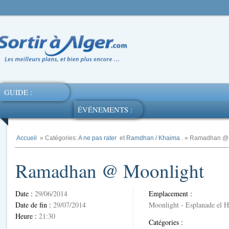
GUIDE :
ÉVÉNEMENTS :
Accueil
» Catégories:
A ne pas rater
et
Ramdhan / Khaima
. » Ramadhan @
Ramadhan @ Moonlight
Date :
29/06/2014
Emplacement :
Date de fin :
29/07/2014
Moonlight - Esplanade el
Heure :
21:30
Catégories :