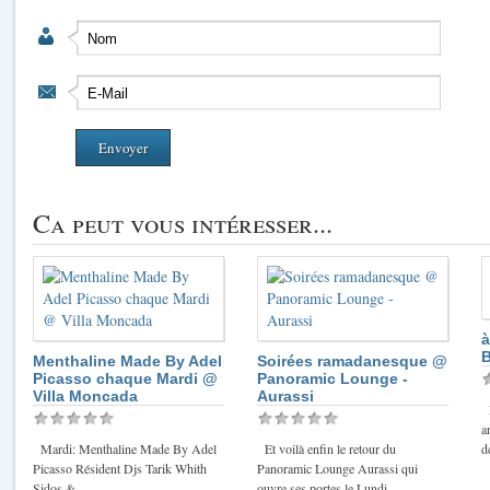
Ca peut vous intéresser...
à
B
Menthaline Made By Adel
Soirées ramadanesque @
Picasso chaque Mardi @
Panoramic Lounge -
Villa Moncada
Aurassi
P
a
Mardi: Menthaline Made By Adel
Et voilà enfin le retour du
d
Picasso Résident Djs Tarik Whith
Panoramic Lounge Aurassi qui
Sidos & ...
ouvre ses portes le Lundi ...