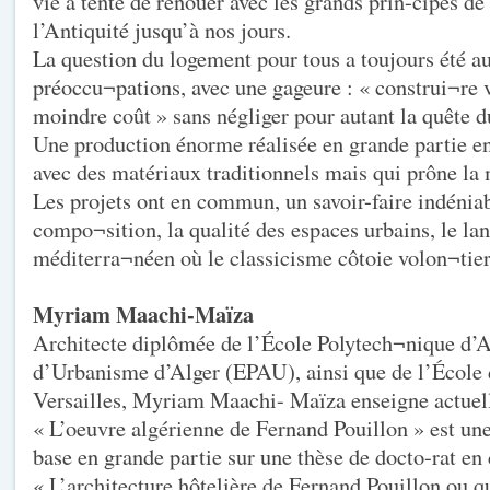
vie a tenté de renouer avec les grands prin-cipes de 
l’Antiquité jusqu’à nos jours.
La question du logement pour tous a toujours été au
préoccu¬pations, avec une gageure : « construi¬re vi
moindre coût » sans négliger pour autant la quête d
Une production énorme réalisée en grande partie en
avec des matériaux traditionnels mais qui prône la
Les projets ont en commun, un savoir-faire indénia
compo¬sition, la qualité des espaces urbains, le la
méditerra¬néen où le classicisme côtoie volon¬tiers
Myriam Maachi-Maïza
Architecte diplômée de l’École Polytech¬nique d’A
d’Urbanisme d’Alger (EPAU), ainsi que de l’École 
Versailles, Myriam Maachi- Maïza enseigne actuel
« L’oeuvre algérienne de Fernand Pouillon » est une
base en grande partie sur une thèse de docto-rat en c
« L’architecture hôtelière de Fernand Pouillon ou 