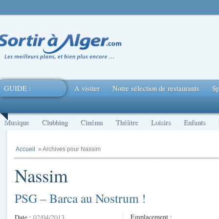
GUIDE :
A visiter
Notre sélection de restaurants
Sp
Musique
Clubbing
Cinéma
Théâtre
Loisirs
Enfants
Accueil
» Archives pour Nassim
Nassim
PSG – Barca au Nostrum !
Emplacement :
Date :
02/04/2013